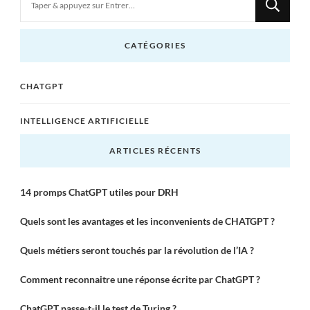
recherchiez
quelque
CATÉGORIES
chose
?
CHATGPT
INTELLIGENCE ARTIFICIELLE
ARTICLES RÉCENTS
14 promps ChatGPT utiles pour DRH
Quels sont les avantages et les inconvenients de CHATGPT ?
Quels métiers seront touchés par la révolution de l’IA ?
Comment reconnaitre une réponse écrite par ChatGPT ?
ChatGPT passe-t-il le test de Turing ?