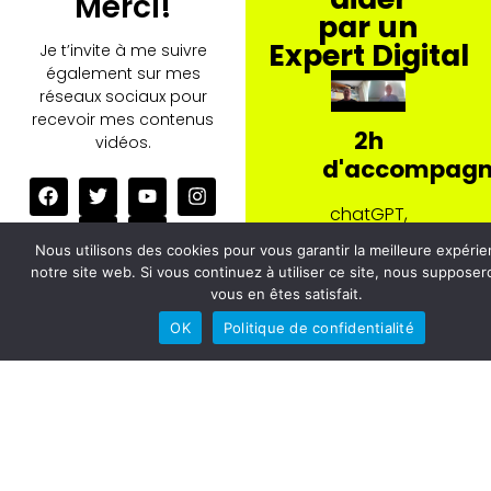
Merci!
par un
Expert Digital
Je t’invite à me suivre
également sur mes
réseaux sociaux pour
recevoir mes contenus
2h
vidéos.
d'accompag
chatGPT,
SEO,
Nous utilisons des cookies pour vous garantir la meilleure expérie
Growth
notre site web. Si vous continuez à utiliser ce site, nous suppose
Et ci-dessous mon
vous en êtes satisfait.
catalogue formations
Hacking,
PRO et Services si tu veux
OK
Politique de confidentialité
WordPress,
aller plus vite dans tes
Réseaux
projets. Jette un œil, ça
ne coûte rien :-)!
Sociaux,
Publicité,
Appium,
Catalogue
Selenium…