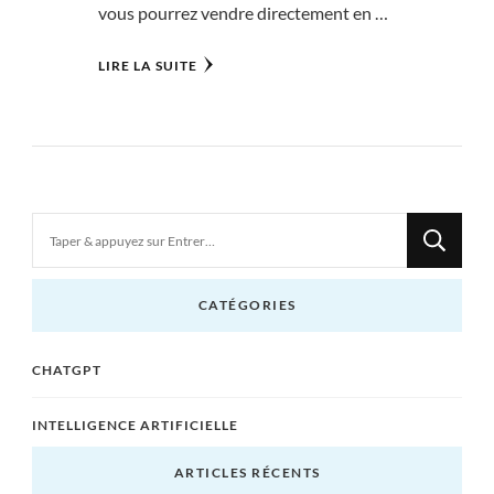
vous pourrez vendre directement en …
LIRE LA SUITE
Vous
recherchiez
quelque
CATÉGORIES
chose
?
CHATGPT
INTELLIGENCE ARTIFICIELLE
ARTICLES RÉCENTS