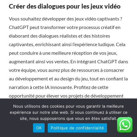
Créer des dialogues pour les jeux vidéo
Vous souhaitez développer des jeux vidéo captivants ?
ChatGPT peut transformer votre processus créatif en
élaborant des dialogues réalistes et des histoires
captivantes, enrichissant ainsi l’expérience ludique. Cela
peut conduire à une meilleure réception de vos jeux,
augmentant ainsi vos ventes. En intégrant ChatGPT dans
votre équipe, vous aurez plus de ressources à consacrer
au développement et au design du jeu, tout en confiant la
narration à cette IA innovante. Profitez de cette
opportunité pour élever vos projets de développement
de jeux à un nouveau niveau.
Nous utilisons des cookies pour vous garantir la meilleure
expérience sur notre site web. Si vous continuez à utiliser ce
Écriture de fiction interactive
site, nous supposerons que vous en êtes satisfait.
OK
Politique de confidentialité
ChatGPT est là pour vous aider à créer des scénarios