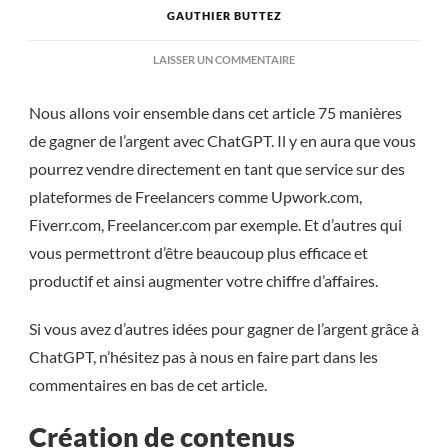
GAUTHIER BUTTEZ
SUR
LAISSER UN COMMENTAIRE
75
FAÇONS
Nous allons voir ensemble dans cet article 75 manières
DE
GAGNER
de gagner de l’argent avec ChatGPT. Il y en aura que vous
DE
pourrez vendre directement en tant que service sur des
L’ARGENT
AVEC
plateformes de Freelancers comme Upwork.com,
CHATGPT
Fiverr.com, Freelancer.com par exemple. Et d’autres qui
vous permettront d’être beaucoup plus efficace et
productif et ainsi augmenter votre chiffre d’affaires.
Si vous avez d’autres idées pour gagner de l’argent grâce à
ChatGPT, n’hésitez pas à nous en faire part dans les
commentaires en bas de cet article.
Création de contenus