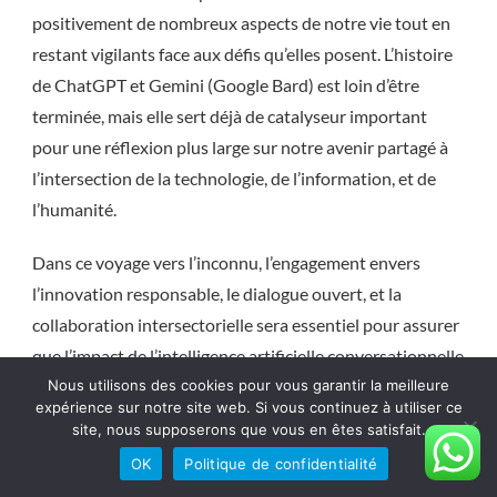
positivement de nombreux aspects de notre vie tout en
restant vigilants face aux défis qu’elles posent. L’histoire
de ChatGPT et Gemini (Google Bard) est loin d’être
terminée, mais elle sert déjà de catalyseur important
pour une réflexion plus large sur notre avenir partagé à
l’intersection de la technologie, de l’information, et de
l’humanité.
Dans ce voyage vers l’inconnu, l’engagement envers
l’innovation responsable, le dialogue ouvert, et la
collaboration intersectorielle sera essentiel pour assurer
que l’impact de l’intelligence artificielle conversationnelle
enrichit notre société de manière équitable et durable.
Nous utilisons des cookies pour vous garantir la meilleure
expérience sur notre site web. Si vous continuez à utiliser ce
site, nous supposerons que vous en êtes satisfait.
CHATGPT
ÉTHIQUE DE L'IA
OK
Politique de confidentialité
FUTUR DE L'INFORMATION
GEMINI
GOOGLE BARD