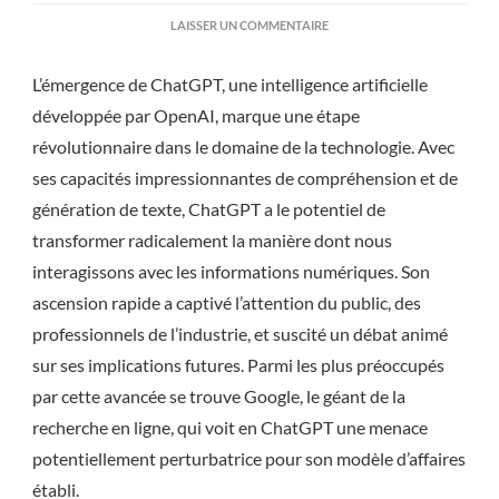
SUR
LAISSER UN COMMENTAIRE
GOOGLE
EST-
L’émergence de ChatGPT, une intelligence artificielle
IL
EN
développée par OpenAI, marque une étape
DANGER
révolutionnaire dans le domaine de la technologie. Avec
À
CAUSE
ses capacités impressionnantes de compréhension et de
DE
CHATGPT
génération de texte, ChatGPT a le potentiel de
?
transformer radicalement la manière dont nous
interagissons avec les informations numériques. Son
ascension rapide a captivé l’attention du public, des
professionnels de l’industrie, et suscité un débat animé
sur ses implications futures. Parmi les plus préoccupés
par cette avancée se trouve Google, le géant de la
recherche en ligne, qui voit en ChatGPT une menace
potentiellement perturbatrice pour son modèle d’affaires
établi.